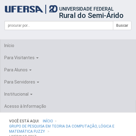
Início
UNIVERSIDADE FEDERAL
do
Rural do Semi-Árido
cabeçalho
do
Campo
Formulário
Buscar
portal
de
da
de
busca
UFERSA
Busca
Início
Para Visitantes
Para Alunos
Para Servidores
Institucional
Acesso à Informação
VOCÊ ESTÁ AQUI:
INÍCIO
GRUPO DE PESQUISA EM TEORIA DA COMPUTAÇÃO, LÓGICA E
MATEMÁTICA FUZZY